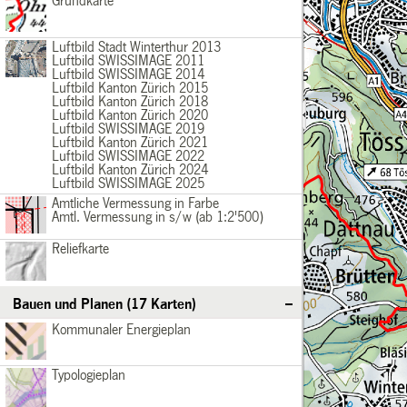
Grundkarte
Basiskarten
Grundkarte
Luftbild2013
Basiskarten
Luftbild Stadt Winterthur 2013
Luftbild SWISSIMAGE 2011
/div>
Luftbild SWISSIMAGE 2014
Luftbild Kanton Zürich 2015
Luftbild Kanton Zürich 2018
Luftbild Kanton Zürich 2020
Luftbild SWISSIMAGE 2019
Luftbild Kanton Zürich 2021
Luftbild SWISSIMAGE 2022
Luftbild Kanton Zürich 2024
Luftbild SWISSIMAGE 2025
AVfarbig
Basiskarten
Amtliche Vermessung in Farbe
Amtl. Vermessung in s/w (ab 1:2'500)
/div>
Reliefkarte
Basiskarten
Reliefkarte
Bauen und Planen (17 Karten)
KommunalerEnergieplan
Bauen und Planen
Kommunaler Energieplan
Typologieplan
Bauen und Planen
Typologieplan