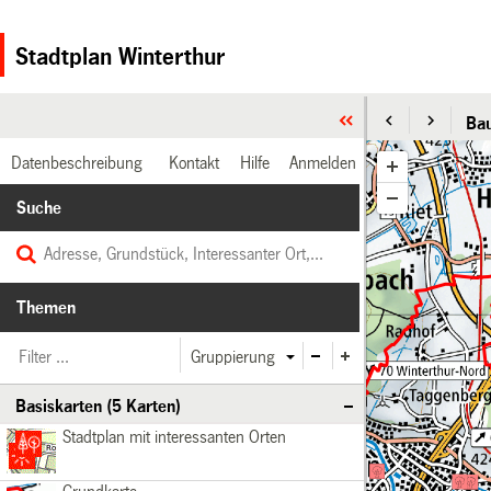
Stadtplan Winterthur
Ba
Datenbeschreibung
Kontakt
Hilfe
Anmelden
Suche
Themen
Gruppierung
Basiskarten (5 Karten)
Stadtplan
Basiskarten
Stadtplan mit interessanten Orten