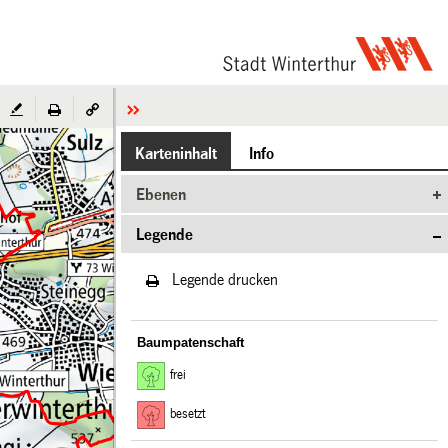
Karteninhalt
Info
Ebenen
Legende
Legende drucken
Baumpatenschaft
frei
besetzt