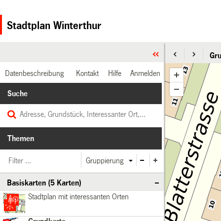
Stadtplan Winterthur
Gru
Datenbeschreibung
Kontakt
Hilfe
Anmelden
Suche
Themen
Gruppierung
Basiskarten (5 Karten)
Stadtplan
Basiskarten
Stadtplan mit interessanten Orten