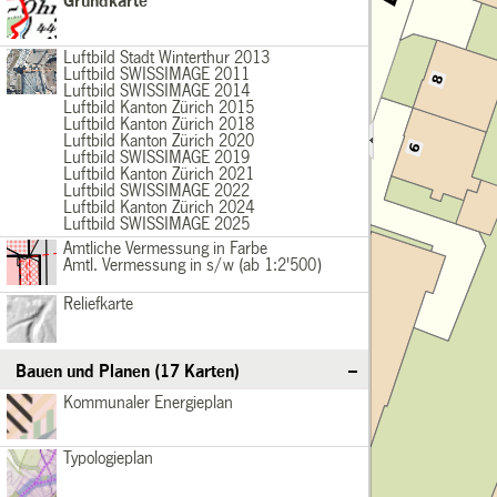
Grundkarte
Basiskarten
Grundkarte
Luftbild2013
Basiskarten
Luftbild Stadt Winterthur 2013
Luftbild SWISSIMAGE 2011
/div>
Luftbild SWISSIMAGE 2014
Luftbild Kanton Zürich 2015
Luftbild Kanton Zürich 2018
Luftbild Kanton Zürich 2020
Luftbild SWISSIMAGE 2019
Luftbild Kanton Zürich 2021
Luftbild SWISSIMAGE 2022
Luftbild Kanton Zürich 2024
Luftbild SWISSIMAGE 2025
AVfarbig
Basiskarten
Amtliche Vermessung in Farbe
Amtl. Vermessung in s/w (ab 1:2'500)
/div>
Reliefkarte
Basiskarten
Reliefkarte
Bauen und Planen (17 Karten)
KommunalerEnergieplan
Bauen und Planen
Kommunaler Energieplan
Typologieplan
Bauen und Planen
Typologieplan