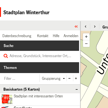
Stadtplan Winterthur
Gru
Datenbeschreibung
Kontakt
Hilfe
Anmelden
Suche
Themen
Gruppierung
Basiskarten (5 Karten)
Stadtplan
Basiskarten
Stadtplan mit interessanten Orten