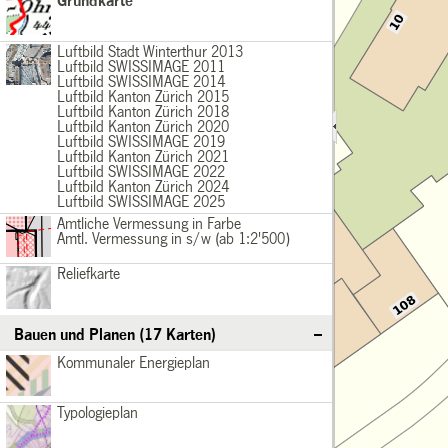
Grundkarte
Basiskarten
Grundkarte
Luftbild2013
Basiskarten
Luftbild Stadt Winterthur 2013
Luftbild SWISSIMAGE 2011
/div>
Luftbild SWISSIMAGE 2014
Luftbild Kanton Zürich 2015
Luftbild Kanton Zürich 2018
Luftbild Kanton Zürich 2020
Luftbild SWISSIMAGE 2019
Luftbild Kanton Zürich 2021
Luftbild SWISSIMAGE 2022
Luftbild Kanton Zürich 2024
Luftbild SWISSIMAGE 2025
AVfarbig
Basiskarten
Amtliche Vermessung in Farbe
Amtl. Vermessung in s/w (ab 1:2'500)
/div>
Reliefkarte
Basiskarten
Reliefkarte
Bauen und Planen (17 Karten)
KommunalerEnergieplan
Bauen und Planen
Kommunaler Energieplan
Typologieplan
Bauen und Planen
Typologieplan