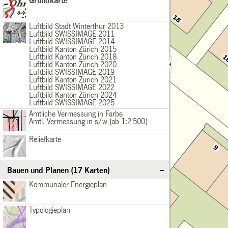
Grundkarte
Basiskarten
Grundkarte
Luftbild2013
Basiskarten
Luftbild Stadt Winterthur 2013
Luftbild SWISSIMAGE 2011
/div>
Luftbild SWISSIMAGE 2014
Luftbild Kanton Zürich 2015
Luftbild Kanton Zürich 2018
Luftbild Kanton Zürich 2020
Luftbild SWISSIMAGE 2019
Luftbild Kanton Zürich 2021
Luftbild SWISSIMAGE 2022
Luftbild Kanton Zürich 2024
Luftbild SWISSIMAGE 2025
AVfarbig
Basiskarten
Amtliche Vermessung in Farbe
Amtl. Vermessung in s/w (ab 1:2'500)
/div>
Reliefkarte
Basiskarten
Reliefkarte
Bauen und Planen (17 Karten)
KommunalerEnergieplan
Bauen und Planen
Kommunaler Energieplan
Typologieplan
Bauen und Planen
Typologieplan