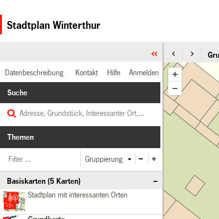
Stadtplan Winterthur
Gru
Datenbeschreibung
Kontakt
Hilfe
Anmelden
Suche
Themen
Gruppierung
Basiskarten (5 Karten)
Stadtplan
Basiskarten
Stadtplan mit interessanten Orten