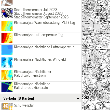
Stadtthermometer_Juli23
Stadtklima
Stadt-Thermometer Juli 2023
Stadt-Thermometer August 2023
/div>
Stadt-Thermometer September 2023
Klimaanalyse_PET_Tag
Stadtklima
Klimaanalyse Wärmebelastung (PET) Tag
Klimaanalyse_Lufttemperatur_Tag
Stadtklima
Klimaanalyse Lufttemperatur Tag
Klimaanalyse_Lufttemperatur_Nacht
Stadtklima
Klimaanalyse Nächtliche Lufttemperatur
Klimaanalyse_Windfeld
Stadtklima
Klimaanalyse Nächtliches Windfeld
Klimaanalyse_Kaltluftvolumenstrom
Stadtklima
Klimaanalyse Nächtlicher
Kaltluftvolumenstrom
Klimaanalyse_Kaltluftproduktionsrate
Stadtklima
Klimaanalyse Nächtliche
Kaltluftproduktionsrate
Verkehr (8 Karten)
Schulwegplan
Verkehr
Schulwegplan